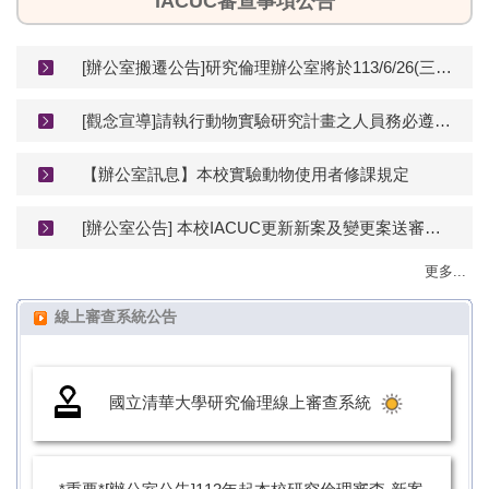
IACUC審查事項公告
[辦公室搬遷公告]研究倫理辦公室將於113/6/26(三)起於舊育成中心1樓-R116為您服務
[觀念宣導]請執行動物實驗研究計畫之人員務必遵守實驗動物科學應用規範。
【辦公室訊息】本校實驗動物使用者修課規定
[辦公室公告] 本校IACUC更新新案及變更案送審表單，113年11月8日起請計畫主持人下載使用新版表單送審
更多...
線上審查系統公告
國立清華大學研究倫理線上審查系統