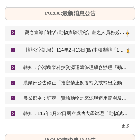
IACUC最新消息公告
[觀念宣導]請執行動物實驗研究計畫之人員務必遵守實驗動物科學應用規範。
【辦公室訊息】114年2月13日(四)本校舉辦「114年度實驗動物使用者教育訓練」線上課程
轉知：台灣農業科技資源運籌管理學會辦理「動物實驗替代成果暨輔導說明會」
農業部公告修正「指定禁止飼養輸入或輸出之動物」(生效日期：115年5月1日)
農業部令：訂定「實驗動物之來源與適用範圍及管理辦法」
轉知：115年1月22日國立成功大學辦理「動物試驗到學術誠信與責任: 從農場動物、伴侶動物、與實驗動物說起」講座
更多...