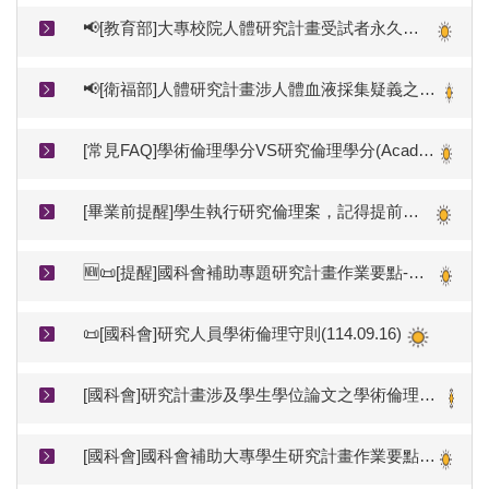
📢[教育部]大專校院人體研究計畫受試者永久單一申訴窗口(申訴專線與陳情表)
📢[衛福部]人體研究計畫涉人體血液採集疑義之說明(衛部醫字第1141666600號)。🚨應由[接受相關抽血訓練]+[具有效期間執業執照]之醫事人員為之
[常見FAQ]學術倫理學分VS研究倫理學分(Academic Ethics Credits vs. Research Ethics Credits)
[畢業前提醒]學生執行研究倫理案，記得提前完成結案審查才能順利離校
🆕📜[提醒]國科會補助專題研究計畫作業要點-有關REC核准文件的規範(115.04.10修正生效)
📜[國科會]研究人員學術倫理守則(114.09.16)
[國科會]研究計畫涉及學生學位論文之學術倫理參考指引(112.06.16) Best Practice Guide on Academic Ethics for Research Projects Involving Students’ Degree Theses and Dissertations by the National Science and Technology Council
[國科會]國科會補助大專學生研究計畫作業要點(113.11.01更新)-需檢附6小時學術倫理時數