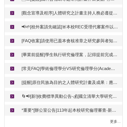
[觀念宣導及程序]人體研究之計畫主持人務必遵從本校研究倫理審查規範送審(教育部函文)
📢🌱[校外案請先確認]🚨本校REC受理代審案件以與本校簽訂委託契約且屬簽約審查範圍內者為限(準備電子檔前請先洽詢是否可受理）
[FAQ收案]請使用已蓋本會核准章之研究參與者知情同意書收案
[畢業前提醒]學生執行研究倫理案，記得提前完成結案審查才能順利離校
[常見FAQ]學術倫理學分VS研究倫理學分(Academic Ethics Credits vs. Research Ethics Credits)
[提醒]原住民族為目的之人體研究計畫及成果：應諮詢取得原住民族同意(未經同意不得擅自進行)
🌀📢[新!]收費標準異動公告-💰[國立清華大學研究倫理審查服務費用收支管理要點(115.03.19修正，115.06.01啟用)
*重要*[辦公室公告]113年起本校研究倫理審查-新案採線上送審(更新V4_11407)
更多...