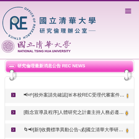
跳
到
主
要
內
容
區
研究倫理最新消息公告 REC NEWS
📢🌱[校外案請先確認]🚨本校REC受理代審案件以與本校簽訂委託契約且屬簽約審查範圍內者為限(準備電子檔前請先洽詢是否可受理）
[觀念宣導及程序]人體研究之計畫主持人務必遵從本校研究倫理審查規範送審(教育部函文)
🌀📢[新!]收費標準異動公告-💰[國立清華大學研究倫理審查服務費用收支管理要點(115.03.19修正，115.06.01啟用)