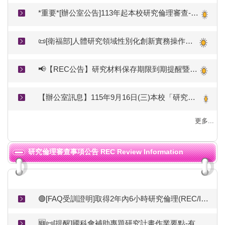
*重要*[辦公室公告]113年起本校研究倫理審查-新案採線上送審(更新V4_11407)
📜[衛福部]人體研究領域性別化創新實務操作手冊(115.05.15)🆕
📢【REC公告】研究材料保存期限到期提醒暨銷毀紀錄表繳交說明
【辦公室訊息】115年9月16日(三)本校「研究倫理審查制度於台灣推展之概況與觀察」(研究倫理-線上課程)
更多...
研究倫理審查事項公告 REC Review Information
🟢[FAQ受訓證明]取得2年內6小時研究倫理(REC/IRB)時數、本會AREE時數認列表🟢
🆕📜[提醒]國科會補助專題研究計畫作業要點-有關REC核准文件的規範(115.04.10修正生效)