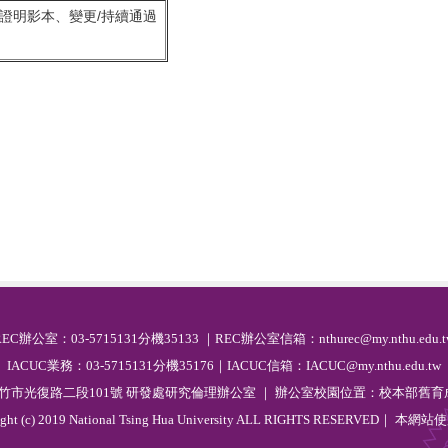
證明影本、變更/持續通過
R
EC
辦公室：03-5715131分機35133 ｜REC辦公室信箱：nthurec@my.nthu.edu.t
IACUC業務：03-5715131分機35176｜IACUC信箱：IACUC@my.nthu.edu.tw
 新竹市光復路二段101號 研發處研究倫理辦公室 ｜ 辦公室校園位置：校本部舊育成
ight (c) 2019 National Tsing Hua University ALL RIGHTS RESERVED｜ 本網站
使