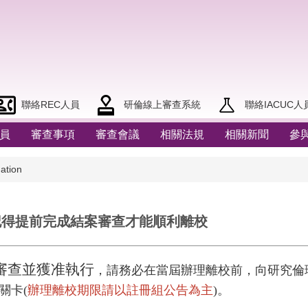
聯絡REC人員
研倫線上審查系統
聯絡IACUC人
員
審查事項
審查會議
相關法規
相關新聞
參
tion
記得提前完成結案審查才能順利離校
案審查並獲准執行
，請務必在當屆辦理離校前，向研究倫
關卡(
辦理離校期限請以註冊組公告為主
)。