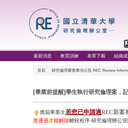
跳
到
主
要
內
容
區
最新消息
教育訓練
表單下載
組織成
首頁
研究倫理審查事項公告 REC Review Informa
[畢業前提醒]學生執行研究倫理案，
若您已申請過
REC新
應屆畢業生
查通過
才能解除
離校程序-研究倫理辦公室