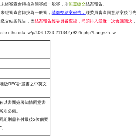
並未經審查會轉換為簡審或一般審，則
無需繳交
結案報告。
並未經審查會轉換為一般審，
請繳交結案報告，
經委員審查同意結案後可
前繳交結案報告，因
結案報告經委員審查後，尚須排入最近一次會議議決
ec.site.nthu.edu.tw/p/406-1233-211342,r9225.php?Lang=zh-tw
准版REC計畫書之中英文
有以書面簽署知情同意書
案則必備。
同組別需各付最後2位個案
CF。