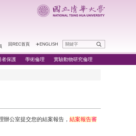
回REC首頁
✈️ENGLISH
員
與者保護
學術倫理
實驗動物研究倫理
理辦公室提交您的結案報告，
結案報告
審