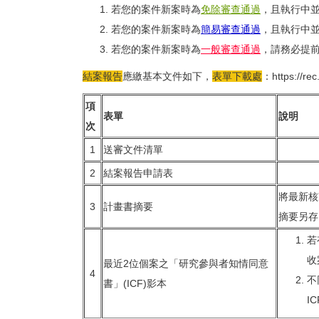
若您的案件新案時為
免除審查通過
，且執行中
若您的案件新案時為
簡易審查通過
，且執行中
若您的案件新案時為
一般審查通過
，請務必提
結案報告
應繳基本文件如下，
表單下載處
：
https://r
項
表單
說明
次
1
送審文件清單
2
結案報告申請表
將最新核
3
計畫書摘要
摘要另存
若
收
最近2位個案之「研究參與者知情同意
4
不
書」(ICF)影本
I