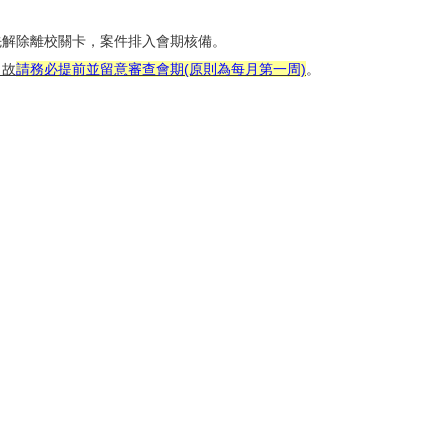
先解除離校關卡，案件排入會期核備。
，故
請務必提前並
留意審查會期(原則為每月第一周)
。