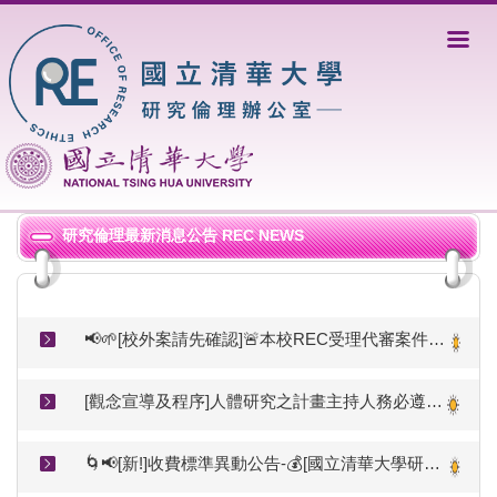
跳
到
主
要
內
容
區
研究倫理最新消息公告 REC NEWS
📢🌱[校外案請先確認]🚨本校REC受理代審案件以與本校簽訂委託契約且屬簽約審查範圍內者為限(準備電子檔前請先洽詢是否可受理）
[觀念宣導及程序]人體研究之計畫主持人務必遵從本校研究倫理審查規範送審(教育部函文)
🌀📢[新!]收費標準異動公告-💰[國立清華大學研究倫理審查服務費用收支管理要點(115.03.19修正，115.06.01啟用)