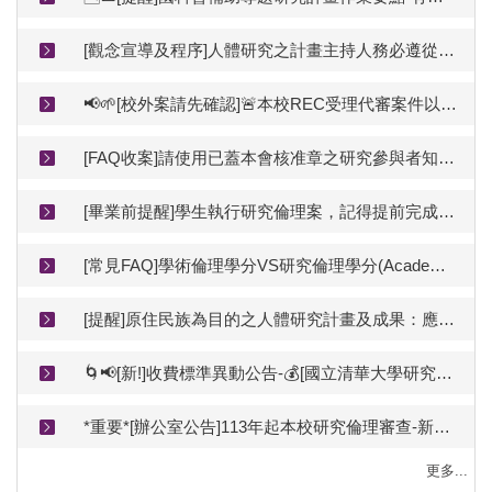
[觀念宣導及程序]人體研究之計畫主持人務必遵從本校研究倫理審查規範送審(教育部函文)
📢🌱[校外案請先確認]🚨本校REC受理代審案件以與本校簽訂委託契約且屬簽約審查範圍內者為限(準備電子檔前請先洽詢是否可受理）
[FAQ收案]請使用已蓋本會核准章之研究參與者知情同意書收案
[畢業前提醒]學生執行研究倫理案，記得提前完成結案審查才能順利離校
[常見FAQ]學術倫理學分VS研究倫理學分(Academic Ethics Credits vs. Research Ethics Credits)
[提醒]原住民族為目的之人體研究計畫及成果：應諮詢取得原住民族同意(未經同意不得擅自進行)
🌀📢[新!]收費標準異動公告-💰[國立清華大學研究倫理審查服務費用收支管理要點(115.03.19修正，115.06.01啟用)
*重要*[辦公室公告]113年起本校研究倫理審查-新案採線上送審(更新V4_11407)
更多...