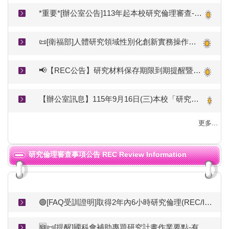
*重要*[辦公室公告]113年起本校研究倫理審查-新案採線上送審(更新V4_11407)
📜[衛福部]人體研究領域性別化創新實務操作手冊(115.05.15)🆕
📢【REC公告】研究材料保存期限到期提醒暨銷毀紀錄表繳交說明
【辦公室訊息】115年9月16日(三)本校「研究倫理審查制度於台灣推展之概況與觀察」(研究倫理-線上課程)
更多...
研究倫理審查事項公告 REC Review Information
🟢[FAQ受訓證明]取得2年內6小時研究倫理(REC/IRB)時數、本會AREE時數認列表🟢
🆕📜[提醒]國科會補助專題研究計畫作業要點-有關REC核准文件的規範(115.04.10修正生效)