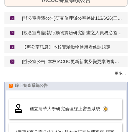
IACUC審查事項公告
[辦公室搬遷公告]研究倫理辦公室將於113/6/26(三)起於舊育成中心1樓-R116為您服務
[觀念宣導]請執行動物實驗研究計畫之人員務必遵守實驗動物科學應用規範。
【辦公室訊息】本校實驗動物使用者修課規定
[辦公室公告] 本校IACUC更新新案及變更案送審表單，113年11月8日起請計畫主持人下載使用新版表單送審
更多...
線上審查系統公告
國立清華大學研究倫理線上審查系統