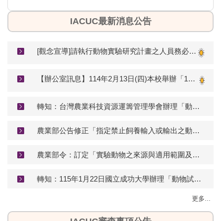
IACUC最新消息公告
[觀念宣導]請執行動物實驗研究計畫之人員務必遵守實驗動物科學應用規範。
【辦公室訊息】114年2月13日(四)本校舉辦「114年度實驗動物使用者教育訓練」線上課程
轉知：台灣農業科技資源運籌管理學會辦理「動物實驗替代成果暨輔導說明會」
農業部公告修正「指定禁止飼養輸入或輸出之動物」(生效日期：115年5月1日)
農業部令：訂定「實驗動物之來源與適用範圍及管理辦法」
轉知：115年1月22日國立成功大學辦理「動物試驗到學術誠信與責任: 從農場動物、伴侶動物、與實驗動物說起」講座
更多...