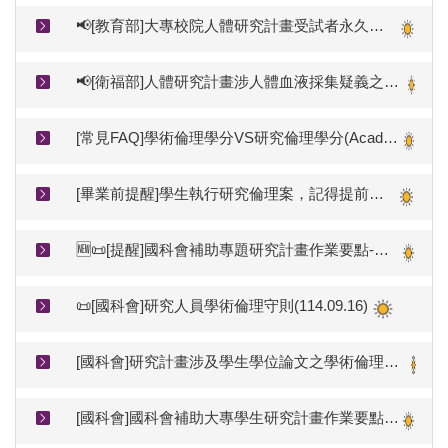
📢[教育部]大專校院人體研究計畫受試者永久單一申訴窗口(申訴專線與陳情表)
📢[衛福部]人體研究計畫涉人體血液採集疑義之說明(衛部醫字第1141666600號)。🚨應由[接受相關抽血訓練]+[具有效期間執業執照]之醫事人員為之
[常見FAQ]學術倫理學分VS研究倫理學分(Academic Ethics Credits vs. Research Ethics Credits)
[畢業前提醒]學生執行研究倫理案，記得提前完成結案審查才能順利離校
🆕📜[提醒]國科會補助專題研究計畫作業要點-有關REC核准文件的規範(115.04.10修正生效)
📜[國科會]研究人員學術倫理守則(114.09.16)
[國科會]研究計畫涉及學生學位論文之學術倫理參考指引(112.06.16) Best Practice Guide on Academic Ethics for Research Projects Involving Students’ Degree Theses and Dissertations by the National Science and Technology Council
[國科會]國科會補助大專學生研究計畫作業要點(113.11.01更新)-需檢附6小時學術倫理時數