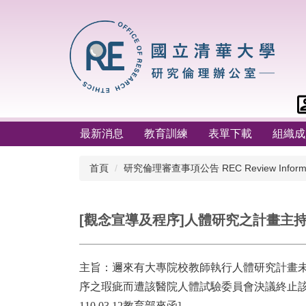
跳
到
主
要
內
容
區
最新消息
教育訓練
表單下載
組織成
首頁
研究倫理審查事項公告 REC Review Informa
[觀念宣導及程序]人體研究之計畫主
主旨：邇來有大專院校教師執行人體研究計畫未
序之瑕疵而遭該醫院人體試驗委員會決議終止該
110.03.12教育部來函]