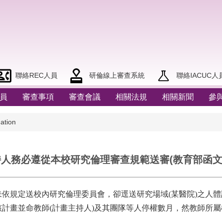
聯絡REC人員
研倫線上審查系統
聯絡IACUC人
員
審查事項
審查會議
相關法規
相關新聞
參
tion
持人務必遵從本校研究倫理審查規範送審(教育部函文
依規定送校內研究倫理委員會，卻逕送研究場域(某醫院)之人
計畫並命教師(計畫主持人)及其團隊等人停權數月，然教師所屬