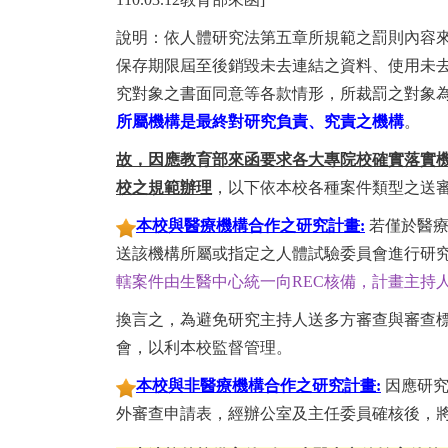
說明：依人體研究法第五章所規範之罰則內容
保存期限屆至後銷毀未去連結之資料、使用未
究對象之書面同意等各款情形，所裁罰之對象
所屬機構是最終對研究負責、究責之機構
。
故，因應教育部來函要求各大專院校確實落實
校之規範辦理
，以下依本校各種案件類型之送審
本校與醫療機構合作之研究計畫:
若僅於醫療
送該機構所屬或指定之人體試驗委員會進行研
轄案件由生醫中心統一向REC核備，計畫主持人
換言之，為避免研究主持人送多方審查與審查
會，以利本校監督管理。
本校與非醫療機構合作之研究計畫:
因應研
外審查申請表，經辦公室及主任委員確核後，