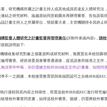
來看，研究機構所屬之計畫主持人或其他成員若違反人體研究法
去連結之研究材料、踰越原始同意範圍未再辦理審查、告知及取
為該計畫主持人之所屬單位，情節重大者，主管機關得令其終止
機構監督人體研究之計畫監督與管理責任
(
詳附件來函內容)，
請校
規範說明如下:
機構收集研究對象之個案資料或研究材料，無實質在本校招募研
究倫理審查。經前述委員會審查通過後，提送該會所核准之文件
無須單件申報，但仍需繳交校外IRB核定文件(計畫書、知情同意
標準不一之困擾，本校接受教育部與衛福部認可之合格
IRB
或
REC
究執行過程與其內容之特殊性，而需送校外
IRB
或
REC
進行研究倫
將核發校外審查同意書，始得送校外審查。後續，仍需將校外審