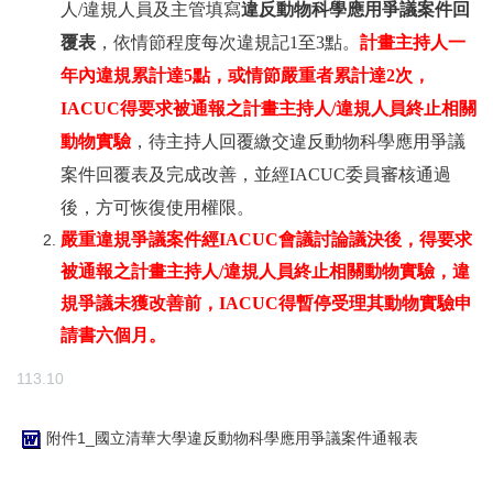
人
/
違規人員及主管填寫
違反動物科學應用爭議案件回
覆表
，依情節程度每次違規記
1
至
3
點。
計畫主持人一
年內違規累計達
5
點，或情節嚴重者累計達
2
次，
IACUC
得要求被通報之計畫主持人
/
違規人員終止相關
動物實驗
，待主持人回覆繳交違反動物科學應用爭議
案件回覆表及完成改善，並經
IACUC
委員審核通過
後，方可恢復使用權限。
嚴重違規爭議案件經
IACUC
會議討論議決後，得要求
被通報之計畫主持人
/
違規人員終止相關動物實驗，違
規爭議未獲改善前，
IACUC
得暫停受理其動物實驗申
請書六個月。
113.10
附件1_國立清華大學違反動物科學應用爭議案件通報表