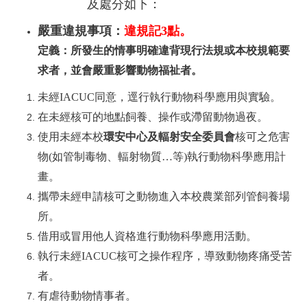
及處分如下：
嚴重違規事項：
違規記
3
點。
定義：所發生的情事明確違背現行法規或本校規範要
求者，並會嚴重影響動物福祉者。
未經
IACUC
同意，逕行執行動物科學應用與實驗。
在未經核可的地點飼養、操作或滯留動物過夜。
使用未經本校
環安中心及輻射安全委員
會
核可之危害
物
(
如管制毒物、輻射物質
…
等
)
執行動物科學應用計
畫。
攜帶未經申請核可之動物進入本校農業部列管飼養場
所。
借用或冒用他人資格進行動物科學應用活動。
執行未經
IACUC
核可之操作程序，導致動物疼痛受苦
者。
有虐待動物情事者。