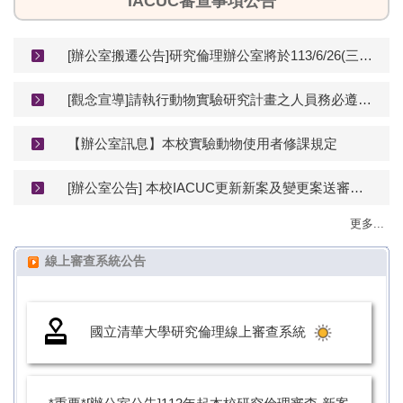
IACUC審查事項公告
[辦公室搬遷公告]研究倫理辦公室將於113/6/26(三)起於舊育成中心1樓-R116為您服務
[觀念宣導]請執行動物實驗研究計畫之人員務必遵守實驗動物科學應用規範。
【辦公室訊息】本校實驗動物使用者修課規定
[辦公室公告] 本校IACUC更新新案及變更案送審表單，113年11月8日起請計畫主持人下載使用新版表單送審
更多...
線上審查系統公告
國立清華大學研究倫理線上審查系統