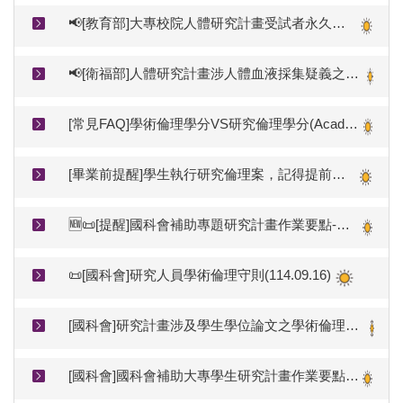
📢[教育部]大專校院人體研究計畫受試者永久單一申訴窗口(申訴專線與陳情表)
📢[衛福部]人體研究計畫涉人體血液採集疑義之說明(衛部醫字第1141666600號)。🚨應由[接受相關抽血訓練]+[具有效期間執業執照]之醫事人員為之
[常見FAQ]學術倫理學分VS研究倫理學分(Academic Ethics Credits vs. Research Ethics Credits)
[畢業前提醒]學生執行研究倫理案，記得提前完成結案審查才能順利離校
🆕📜[提醒]國科會補助專題研究計畫作業要點-有關REC核准文件的規範(115.04.10修正生效)
📜[國科會]研究人員學術倫理守則(114.09.16)
[國科會]研究計畫涉及學生學位論文之學術倫理參考指引(112.06.16) Best Practice Guide on Academic Ethics for Research Projects Involving Students’ Degree Theses and Dissertations by the National Science and Technology Council
[國科會]國科會補助大專學生研究計畫作業要點(113.11.01更新)-需檢附6小時學術倫理時數