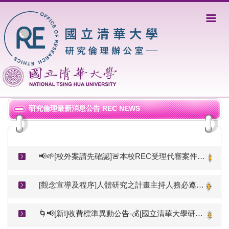
跳
到
主
要
內
容
區
研究倫理最新消息公告 REC NEWS
📢🌱[校外案請先確認]🚨本校REC受理代審案件以與本校簽訂委託契約且屬簽約審查範圍內者為限(準備電子檔前請先洽詢是否可受理）
[觀念宣導及程序]人體研究之計畫主持人務必遵從本校研究倫理審查規範送審(教育部函文)
🌀📢[新!]收費標準異動公告-💰[國立清華大學研究倫理審查服務費用收支管理要點(115.03.19修正，115.06.01啟用)