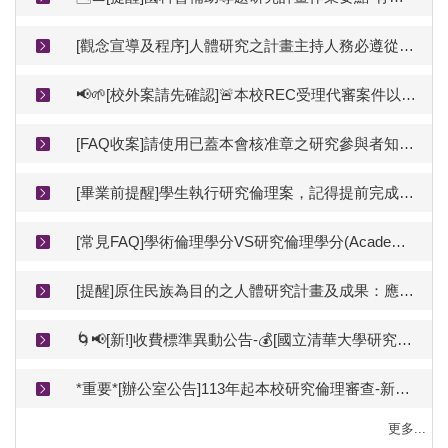
[觀念宣導及程序]人體研究之計畫主持人務必遵從本校研究倫理審查規範送審(教育部函文)
📢🌱[校外案請先確認]🚨本校REC受理代審案件以與本校簽訂委託契約且屬簽約審查範圍內者為限(準備電子檔前請先洽詢是否可受理）
[FAQ收案]請使用已蓋本會核准章之研究參與者知情同意書收案
[畢業前提醒]學生執行研究倫理案，記得提前完成結案審查才能順利離校
[常見FAQ]學術倫理學分VS研究倫理學分(Academic Ethics Credits vs. Research Ethics Credits)
[提醒]原住民族為目的之人體研究計畫及成果：應諮詢取得原住民族同意(未經同意不得擅自進行)
🌀📢[新!]收費標準異動公告-💰[國立清華大學研究倫理審查服務費用收支管理要點(115.03.19修正，115.06.01啟用)
*重要*[辦公室公告]113年起本校研究倫理審查-新案採線上送審(更新V4_11407)
更多...