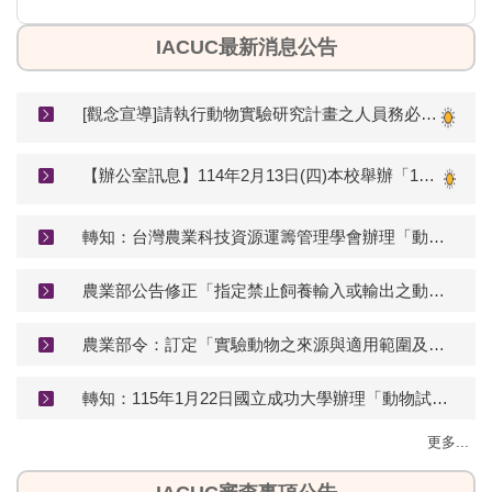
IACUC最新消息公告
[觀念宣導]請執行動物實驗研究計畫之人員務必遵守實驗動物科學應用規範。
【辦公室訊息】114年2月13日(四)本校舉辦「114年度實驗動物使用者教育訓練」線上課程
轉知：台灣農業科技資源運籌管理學會辦理「動物實驗替代成果暨輔導說明會」
農業部公告修正「指定禁止飼養輸入或輸出之動物」(生效日期：115年5月1日)
農業部令：訂定「實驗動物之來源與適用範圍及管理辦法」
轉知：115年1月22日國立成功大學辦理「動物試驗到學術誠信與責任: 從農場動物、伴侶動物、與實驗動物說起」講座
更多...