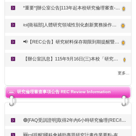
*重要*[辦公室公告]113年起本校研究倫理審查-新案採線上送審(更新V4_11407)
📜[衛福部]人體研究領域性別化創新實務操作手冊(115.05.15)🆕
📢【REC公告】研究材料保存期限到期提醒暨銷毀紀錄表繳交說明
【辦公室訊息】115年9月16日(三)本校「研究倫理審查制度於台灣推展之概況與觀察」(研究倫理-線上課程)
更多...
研究倫理審查事項公告 REC Review Information
🟢[FAQ受訓證明]取得2年內6小時研究倫理(REC/IRB)時數、本會AREE時數認列表🟢
🆕📜[提醒]國科會補助專題研究計畫作業要點-有關REC核准文件的規範(115.04.10修正生效)