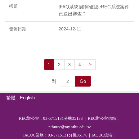
[FAQ系統]如何確認eREC系統案件
已送出審查？
2024-12-11
>
1
2
3
4
Go
到
繁體
English
R
EC
辦公室：03-5715131分機35133 ｜REC辦公室信箱：
nthurec@my.nthu.edu.tw
IACUC業務：03-5715131分機35176｜IACUC信箱：