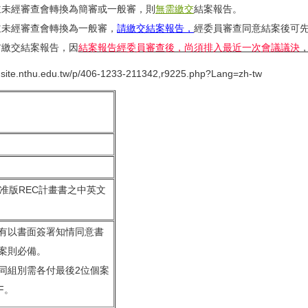
並未經審查會轉換為簡審或一般審，則
無需繳交
結案報告。
並未經審查會轉換為一般審，
請繳交結案報告，
經委員審查同意結案後可
前繳交結案報告，因
結案報告經委員審查後，尚須排入最近一次會議議決
ec.site.nthu.edu.tw/p/406-1233-211342,r9225.php?Lang=zh-tw
准版REC計畫書之中英文
有以書面簽署知情同意書
案則必備。
同組別需各付最後2位個案
CF。