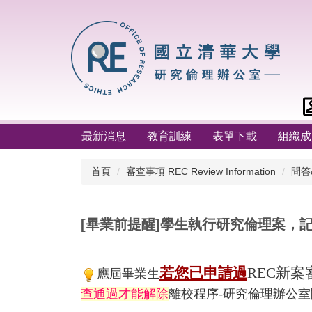
跳
到
主
要
內
容
區
最新消息
教育訓練
表單下載
組織成
首頁
審查事項 REC Review Information
問答
[畢業前提醒]學生執行研究倫理案，
若您已申請過
REC新
應屆畢業生
查通過
才能解除
離校程序-研究倫理辦公室