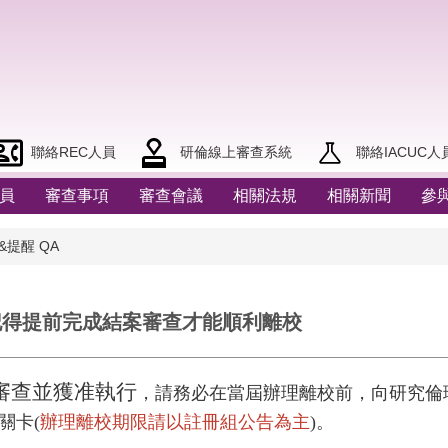
聯絡REC人員
研倫線上審查系統
聯絡IACUC人
員
審查事項
審查會議
相關法規
相關新聞
參
&提醒 QA
記得提前完成結案審查才能順利離校
案審查並獲准執行
，請務必在當屆辦理離校前，向研究倫
關卡(
辦理離校期限請以註冊組公告為主
)。