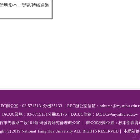
證明影本、變更/持續通過
R
EC
辦公室：03-5715131分機35133 ｜REC辦公室信箱：nthurec@my.nthu.edu.t
IACUC業務：03-5715131分機35176｜IACUC信箱：IACUC@my.nthu.edu.tw
 新竹市光復路二段101號 研發處研究倫理辦公室 ｜ 辦公室校園位置：校本部舊育成
ight (c) 2019 National Tsing Hua University ALL RIGHTS RESERVED｜ 本網站
使