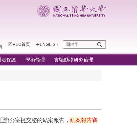
回REC首頁
✈️ENGLISH
員
與者保護
學術倫理
實驗動物研究倫理
理辦公室提交您的結案報告，
結案報告
審