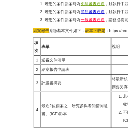
若您的案件新案時為
免除審查通過
，且執行中
若您的案件新案時為
簡易審查通過
，且執行中
若您的案件新案時為
一般審查通過
，請務必提
結案報告
應繳基本文件如下，
表單下載處
：
https://r
項
表單
說明
次
1
送審文件清單
2
結案報告申請表
將最新核
3
計畫書摘要
摘要另存
若
收
最近2位個案之「研究參與者知情同意
4
不
書」(ICF)影本
I