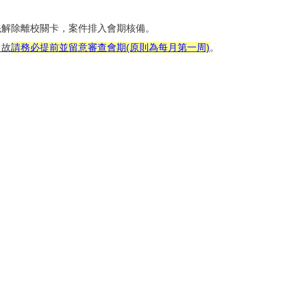
先解除離校關卡，案件排入會期核備。
，故
請務必提前並
留意審查會期(原則為每月第一周)
。