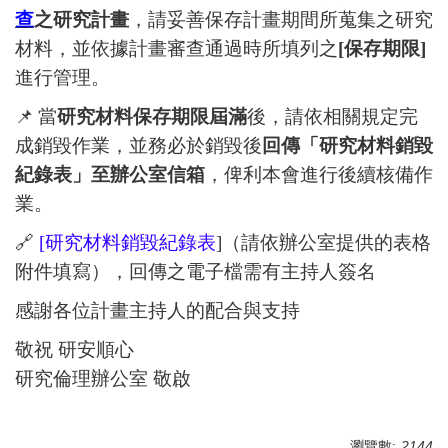
查
之研究計畫
，請妥善保存計畫期間所蒐集之研究
材料，並依據計畫審查通過時所填列之
[
保存期限]
進行管理。
📌
當
研究材料保存期限屆滿
後，請依相關規定完
成銷毀作業，並務必於銷毀後
回傳「研究材料銷毀
紀錄表」至辦公室信箱
，俾利本會進行後續核備作
業。
🔗
[
研究材料銷毀紀錄表
]
（請依辦公室提供的表格
附件填寫），回傳之電子檔需有主持人簽名
感謝各位計畫主持人的配合與支持
敬祝 研安順心
研究倫理辦公室 敬啟
瀏覽數:
2144