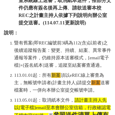
查系統線上送審，取消紙本送件，惟部分文
件仍應有簽名後再上傳
。
請欲送審本校
REC
之計畫主持人依據下列說明向辦公室
提交送審。(114.07.11更新說明)
說明：
暨有舊案
(即
REC編號前3碼為112(含)以前者
)之
後續追蹤報告案
：變更、持續、結案、異常事件
通報等案件，仍維持原本送審模式，
[email
電子
檔
]+[
簽名紙本
]
送審，追蹤至結案審查通過。
113.01.01
起：所有
新案
須以
eREC
線上審查為
主，無帳號申請者(計畫主持人)請提交
新案
送審
檔案時，一併向本辦公室提交帳號申請。
113.05.01起：取消紙本文件，
請計畫主持人先
以
[
電子檔
]email
至本會辦公室信箱，行政確認電