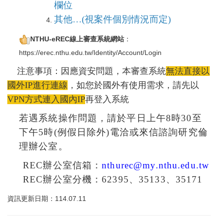
欄位
其他…
(
視案件個別情況而定
)
NTHU-eREC線上審查系統網站
：
https://erec.nthu.edu.tw/Identity/Account/Login
注意事項：因應資安問題，本審查系統
無法直接以
國外IP進行連線
，如您於國外有使用需求，請先以
VPN方式連入國內IP
再登入系統
若遇系統操作問題，請於平日上午
8
時
30
至
下午
5
時
(
例假日除外
)
電洽或來信諮詢研究倫
理辦公室。
REC
辦公室信箱：
nthurec@my.nthu.edu.tw
REC
辦公室分機：
62395
、
35133
、
35171
資訊更新日期：114.07.11