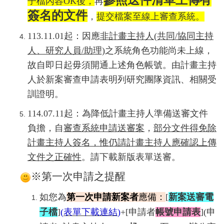
參照送件清單上傳有
子檔內容
OK
後，
再
簽名的文件
，
提交檔案至線上審查系統。
113.11.01起：因應
非計畫主持人(共同/協同主持
人、研究人員/助理)
之系統角色功能尚未上線，
故自即日起毋須開通上述角色帳號。
由計畫主持
人於新案審查申請表明列研究團隊資訊、相關受
訓證明。
114.07.11起：為降低計畫主持人準備送審文件
負擔，自
審查系統申請送審案
，
部分文件得免除
計畫主持人簽名，惟仍請計畫主持人應確認上傳
文件之正確性
。請下載新版表單送審。
※第一次申請之提醒
如您為
第一次申請新案者
應備：
[
新案送審電
子檔
]
(
表單下載連結
)
+[申請者
帳號申請表
]
(申