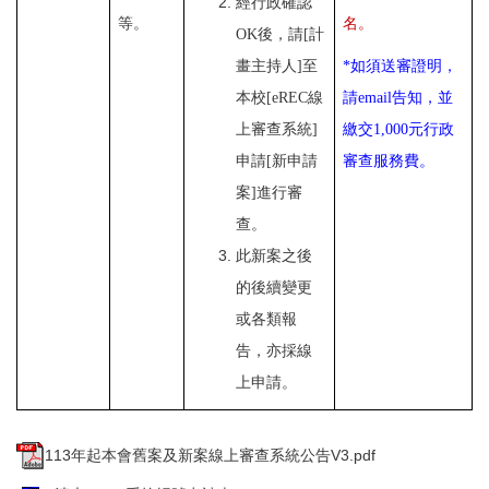
經行政確認
等。
名。
OK
後，請
[
計
畫主持人
]
至
*
如須送審證明，
本校
[eREC
線
請
email
告知，並
上審查系統
]
繳交
1,000
元行政
申請
[
新申請
審查服務費。
案
]
進行審
查。
此新案之後
的後續變更
或各類報
告，亦採線
上申請。
113年起本會舊案及新案線上審查系統公告V3.pdf