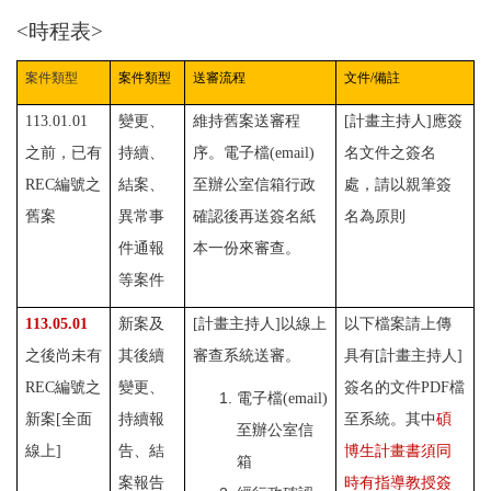
<
時程表>
案件類型
案件類型
送審流程
文件
/
備註
113.01.01
變更、
維持舊案送審程
[
計畫主持人
]
應簽
之前，已有
持續、
序。
電子檔
(email)
名文件之簽名
REC
編號之
結案、
至辦公室信箱
行政
處，請以親筆簽
舊案
異常事
確認後再送簽名紙
名為原則
件通報
本一份來審查。
等案件
113.05.01
新案及
[
計畫主持人
]
以線上
以下檔案請上傳
之後尚未有
其後續
審查系統送審。
具有
[
計畫主持人
]
REC
編號之
變更、
簽名的文件
PDF
檔
電子檔
(email)
新案
[
全面
持續報
至系統。其中
碩
至辦公室信
線上
]
告、結
博生計畫書須同
箱
案報告
時有指導教授簽