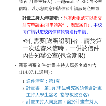
請者=
計畫主持人)→
一起
email 至 REC
辦公室
信箱。
以示您同意用該信箱申請該角色帳號
計畫主持人(申請者)
：
只有此帳號可以提交
所有申請案(可申請案件、瀏覽案件)
，本校
同仁請以
您校內信箱帳號進行申請。
有需要[送審證明]者，請於第
📢
一次送審來信時，一併於信件
內告知辦公室(包含期限)
新案初審文件-
計畫主持人應簽名處
包含
(114.07.11適用)：
送件清單：
第
1
頁
計畫書：第
1
頁
(學生研究案
須包含計畫
主持人學生簽名
+
指導教授簽名
)
計畫主持人同意書：簽於計畫主持人