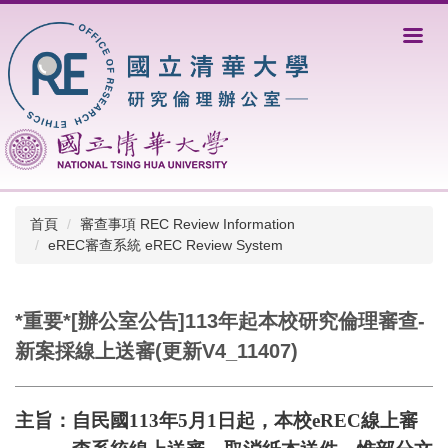
跳
到
主
要
內
容
區
首頁
審查事項 REC Review Information
eREC審查系統 eREC Review System
*重要*[辦公室公告]113年起本校研究倫理審查-
新案採線上送審(更新V4_11407)
主旨：自民國
113
年
5
月
1
日起，本校
eREC
線上審