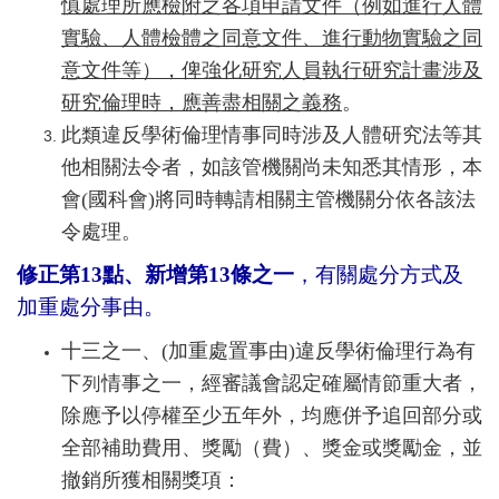
慎處理所應檢附之各項申請文件（例如進行人體
實驗、人體檢體之同意文件、進行動物實驗之同
意文件等），俾強化研究人員執行研究計畫涉及
研究倫理時，應善盡相關之義務
。
此類違反學術倫理情事同時涉及人體研究法等其
他相關法令者，如該管機關尚未知悉其情形，本
會(國科會)將同時轉請相關主管機關分依各該法
令處理。
修正第13點、新增第13條之一
，有關處分方式及
加重處分
事由。
十三之一、(加重處置事由)違反學術倫理行為有
下列情事之一，經審議會認定確屬情節重大者，
除應予以停權至少五年外，均應併予追回部分或
全部補助費用、獎勵（費）、獎金或獎勵金，並
撤銷所獲相關獎項：