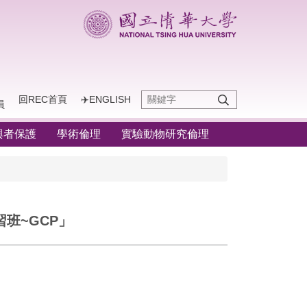
回REC首頁
✈️ENGLISH
員
與者保護
學術倫理
實驗動物研究倫理
習班~GCP」