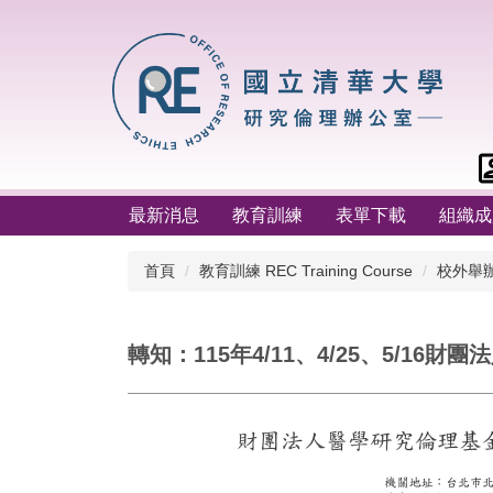
跳
到
主
要
內
容
區
最新消息
教育訓練
表單下載
組織成
首頁
教育訓練 REC Training Course
校外舉辦 O
轉知：115年4/11、4/25、5/