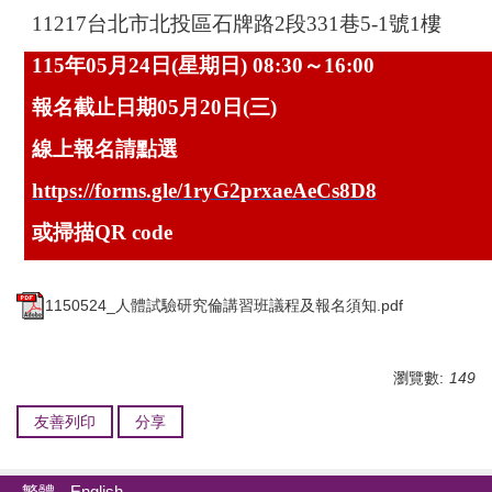
11217
台北市北投區石牌路
2
段
331
巷
5-1
號
1
樓
115
年
05
月
24
日
(
星期日
) 08:30
～
16:00
報名截止日期
05
月
20
日
(
三
)
線上報名請點選
https://forms.gle/1ryG2prxaeAeCs8D8
或掃描
QR code
1150524_人體試驗研究倫講習班議程及報名須知.pdf
瀏覽數:
149
友善列印
分享
繁體
English