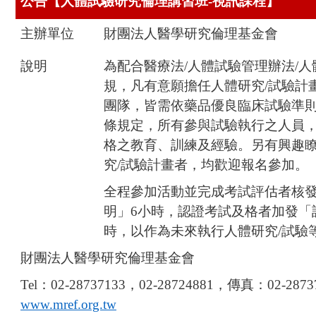
公告【人體試驗研究倫理講習班
-
視訊課程】
主辦單位
財團法人醫學研究倫理基金會
說明
為配合醫療法
/
人體試驗管理辦法
/
人
規，凡有意願擔任人體研究
/
試驗計
團隊，皆需依藥品優良臨床試驗準
條規定，所有參與試驗執行之人員
格之教育、訓練及經驗。另有興趣
究
/
試驗計畫者，均歡迎報名參加。
全程參加活動並完成考試評估者核
明」
6
小時，認證考試及格者加發「
時，以作為未來執行人體研究
/
試驗
財團法人醫學研究倫理基金會
Tel
：
02-28737133
，
02-28724881
，傳真：
02-2873
www.mref.org.tw