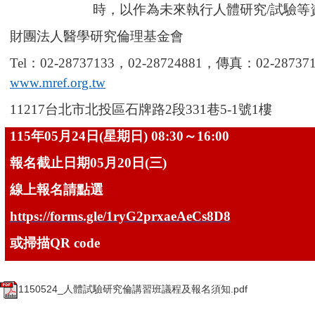
時，以作為未來執行人體研究
/
試驗等
財團法人醫學研究倫理基金會
Tel
：
02-28737133
，
02-28724881
，傳真：
02-28737
www.mref.org.tw
11217
台北市北投區石牌路
2
段
331
巷
5-1
號
1
樓
115
年
05
月
24
日
(
星期日
) 08:30
～
16:00
報名截止日期
05
月
20
日
(
三
)
線上報名請點選
https://forms.gle/1ryG2prxaeAeCs8D8
或掃描
QR code
1150524_人體試驗研究倫講習班議程及報名須知.pdf