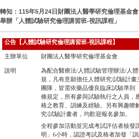
轉知：115年5月24日財團法人醫學研究倫理基金會
舉辦「人體試驗研究倫理講習班-視訊課程」
公告【人體試驗研究倫理講習班
-
視訊課程】
主辦單位
財團法人醫學研究倫理基金會
說明
為配合醫療法
/
人體試驗管理辦法
/
人體
規，凡有意願擔任人體研究
/
試驗計畫
團隊，皆需依藥品優良臨床試驗準則
條規定，所有參與試驗執行之人員，
格之教育、訓練及經驗。另有興趣瞭
究
/
試驗計畫者，均歡迎報名參加。
全程參加活動並完成考試評估者核發
明」
6
小時，認證考試及格者加發「訓