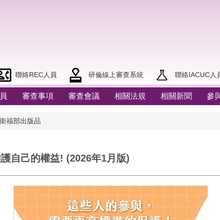
聯絡REC人員
研倫線上審查系統
聯絡IACUC人
員
審查事項
審查會議
相關法規
相關新聞
參
/衛福部出版品
己的權益! (2026年1月版)