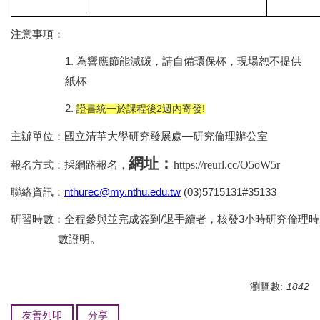
注意事項：
1.
為響應節能減碳，請自備環保杯，現場恕不提供
紙杯
2.
證書統一於課程後2週內寄發!
主辦單位：國立清華大學研究發展處—研究倫理辦公室
網址：
https://reurl.cc/O5oW5r
報名方式：採網路報名，
聯絡資訊：
nthurec@my.nthu.edu.tw
(03)5715131#35133
研習時數：全程參與並完成簽到/退手續者，核發3小時研究倫理時
數證明。
瀏覽數:
1842
友善列印
分享