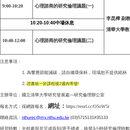
9:00-10:20
心理諮商的研究倫理議題(一)
李昆樺 副
10:20-10:40
中場休息
清華大學教
10:40-12:00
心理諮商的研究倫理議題(二)
注意事項：
1.
為響應節能減碳，請自備環保杯，現場恕不提供紙杯
2.
證書統一於課程後2週內寄發!
主辦單位：國立清華大學研究發展處—研究倫理辦公室
網址：
https://reurl.cc/O5oW5r
報名方式：採網路報名，
聯絡資訊：
nthurec@my.nthu.edu.tw
(03)5715131#35133
研習時數：全程參與並完成簽到/退手續者，核發3小時研究倫理時數