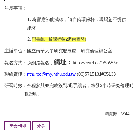
注意事項：
1.
為響應節能減碳，請自備環保杯，現場恕不提供
紙杯
2.
證書統一於課程後2週內寄發!
主辦單位：國立清華大學研究發展處—研究倫理辦公室
網址：
https://reurl.cc/O5oW5r
報名方式：採網路報名，
聯絡資訊：
nthurec@my.nthu.edu.tw
(03)5715131#35133
研習時數：全程參與並完成簽到/退手續者，核發3小時研究倫理時
數證明。
瀏覽數:
1844
友善列印
分享