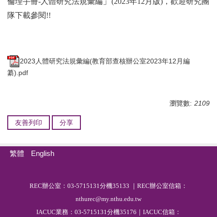
」
倫理手冊-人體研究法規彙編
(2023
年12月版)，
歡迎研究團
隊下載參閱!!
2023人體研究法規彙編(教育部查核辦公室2023年12月編
纂).pdf
瀏覽數:
2109
友善列印
分享
繁體
English
R
EC
辦公室：03-5715131分機35133 ｜REC辦公室信箱：
nthurec@my.nthu.edu.tw
IACUC業務：03-5715131分機35176｜IACUC信箱：