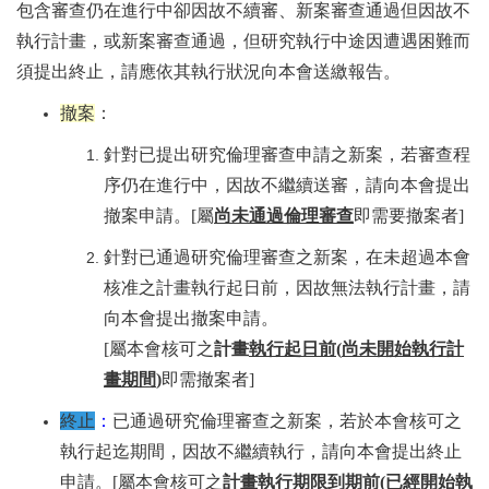
包含審查仍在進行中卻因故不續審、新案審查通過但因故不
執行計畫，或新案審查通過，但研究執行中途因遭遇困難而
須提出終止，請應依其執行狀況向本會送繳報告。
撤案
：
針對已提出研究倫理審查申請之新案，若審查程
序仍在進行中，因故不繼續送審，請向本會提出
撤案申請。[屬
尚未通過倫理審查
即需要撤案者]
針對已通過研究倫理審查之新案，在未超過本會
核准之計畫執行起日前，因故無法執行計畫，請
向本會提出撤案申請。
[屬本會核可之
計畫
執行起日前
(
尚未開始執行計
畫期間
)
即需撤案者]
終止
：
已通過研究倫理審查之新案，若於本會核可之
執行起迄期間，因故不繼續執行，請向本會提出終止
申請。[屬本會核可之
計畫
執行期限到期前
(已經開始執