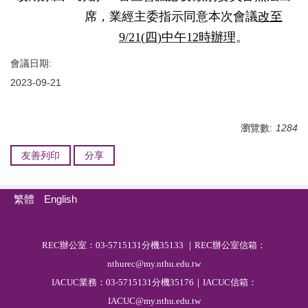
席，業經主委指示同意本次會議
改至
9/21(
四
)
中午
12
時辦理
。
會議日期:
2023-09-21
瀏覽數:
1284
友善列印
分享
繁體
English
R
EC
辦公室：03-5715131分機35133 ｜REC辦公室信箱：
nthurec@my.nthu.edu.tw
IACUC業務：03-5715131分機35176｜IACUC信箱：
IACUC@my.nthu.edu.tw