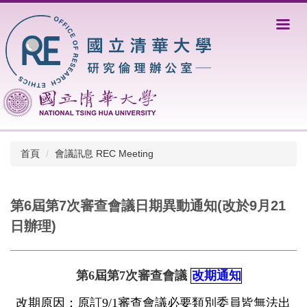
跳
到
主
要
內
容
區
首頁
會議訊息 REC Meeting
第6屆第7次審查會議日期異動通知(改於9月21
日辦理)
第
6
屆第
7
次審查會議
改期通知
改期原因：原訂
9/1
審查會議必要類別委員皆無法出