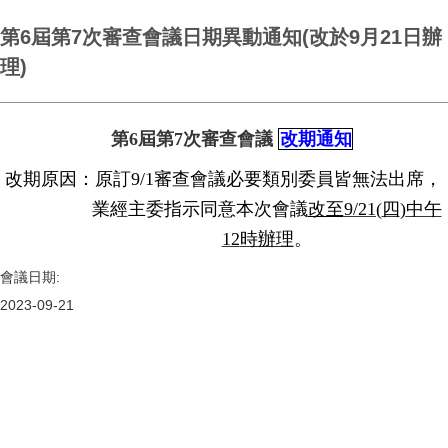
第6屆第7次審查會議日期異動通知(改於9月21日辦
理)
第
6
屆第
7
次審查會議
改期通知
改期原因：原訂
9/1
審查會議必要類別委員皆無法出席，
業經主委指示同意本次會議
改至
9/21(
四
)
中午
12
時辦理
。
會議日期:
2023-09-21