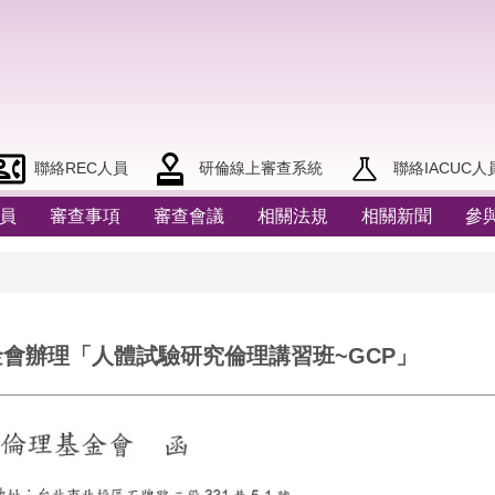
聯絡REC人員
研倫線上審查系統
聯絡IACUC人
員
審查事項
審查會議
相關法規
相關新聞
參
金會辦理「人體試驗研究倫理講習班~GCP」