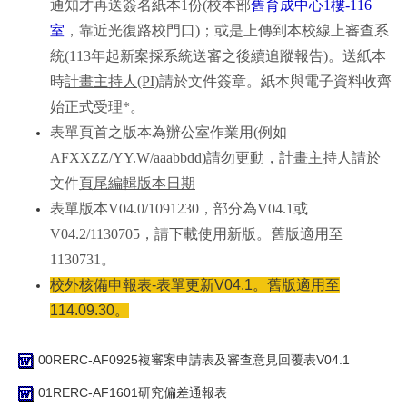
通知才再送簽名紙本1份(校本部
舊育成中心1樓-116
室
，靠近光復路校門口)；或是上傳到本校線上審查系
統(113年起新案採系統送審之後續追蹤報告)。送紙本
時
計畫主持人(PI)
請於文件簽章。紙本與電子資料收齊
始正式受理*。
表單頁首之版本為辦公室作業用(例如
AFXXZZ/YY.W/aaabbdd)請勿更動，計畫主持人請於
文件
頁尾編輯版本日期
表單版本V04.0/1091230，部分為V04.1或
V04.2/1130705，請下載使用新版。舊版適用至
1130731。
校外核備申報表-表單更新V04.1。舊版適用至
114.09.30。
00RERC-AF0925複審案申請表及審查意見回覆表V04.1
01RERC-AF1601研究偏差通報表