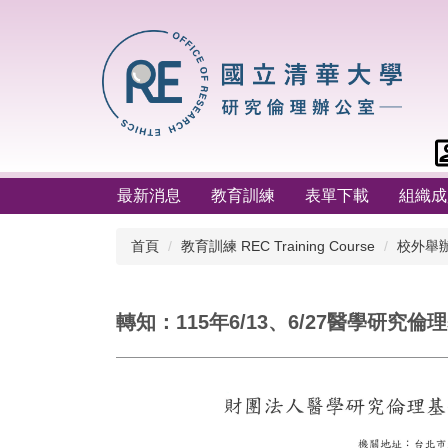
跳
到
主
要
內
容
區
最新消息
教育訓練
表單下載
組織成
首頁
教育訓練 REC Training Course
校外舉辦 O
轉知：115年6/13、6/27醫學研