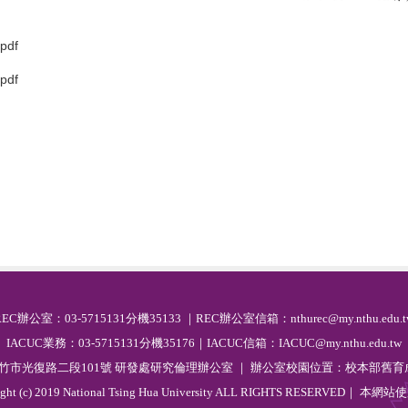
df
df
R
EC
辦公室：03-5715131分機35133 ｜REC辦公室信箱：nthurec@my.nthu.edu.t
IACUC業務：03-5715131分機35176｜IACUC信箱：IACUC@my.nthu.edu.tw
 新竹市光復路二段101號 研發處研究倫理辦公室 ｜ 辦公室校園位置：校本部舊育成
ight (c) 2019 National Tsing Hua University ALL RIGHTS RESERVED｜ 本網站
使