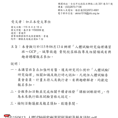
1150613_人體試驗研究倫講習班議程及報名須知.pdf