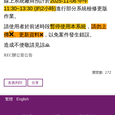
線上系統廠商預計於
2025-11-06 中
午
11:30~13:30 (約2小時)
進行部分系統檢修更版
作業。
請使用者於前述時段
暫停使用本系統
，
請勿上
❌
傳
、更新資料
❌
，以免案件發生錯誤。
造成不便敬請見諒
🙏
REC辦公室公告
瀏覽數:
172
友善列印
分享
繁體
English