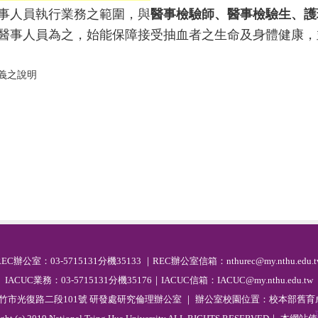
事人員執行業務之範圍，與
醫事檢驗師、醫事檢驗生、護
醫事人員為之，始能保障接受抽血者之生命及身體健康，
疑義之說明
R
EC
辦公室：03-5715131分機35133 ｜REC辦公室信箱：nthurec@my.nthu.edu.t
IACUC業務：03-5715131分機35176｜IACUC信箱：IACUC@my.nthu.edu.tw
 新竹市光復路二段101號 研發處研究倫理辦公室 ｜ 辦公室校園位置：校本部舊育成