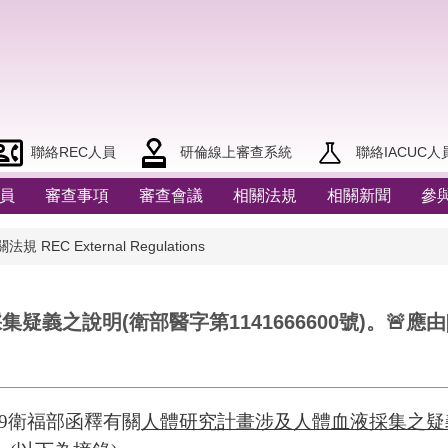
聯絡REC人員
研倫線上審查系統
聯絡IACUC人
員
審查事項
審查會議
相關法規
相關新聞
參
規 REC External Regulations
疑義之說明(衛部醫字第1141666600號)。🚨應
819衛福部函釋
有關
人體研究計畫涉及人體血液採集之疑