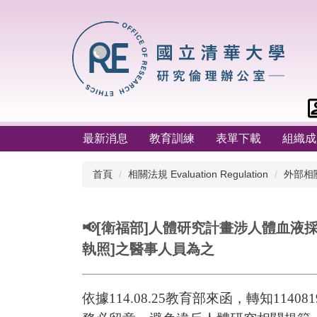
跳
到
主
要
內
容
區
最新消息
教育訓練
表單下載
組織成
首頁
相關法規 Evaluation Regulation
外部相關法
📢[衛福部]人體研究計畫涉人體血液採集
執照]之醫事人員為之
依據114.08.25教育部來函，轉知1140