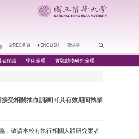
回REC首頁
✈️ENGLISH
員
與者保護
學術倫理
實驗動物研究倫理
由[接受相關抽血訓練]+[具有效期間執業
義
，
敬請本校有執行相關人體研究案者