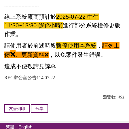
------------------------
線上系統廠商預計於
2025-07-22 中
午
11:30~13:30 (約2小時)
進行部分系統檢修更版
作業。
請使用者於前述時段
暫停使用本系統
，
請勿上
❌
傳
、更新資料
❌
，以免案件發生錯誤。
造成不便敬請見諒
🙏
REC辦公室公告114.07.22
瀏覽數:
491
友善列印
分享
繁體
English