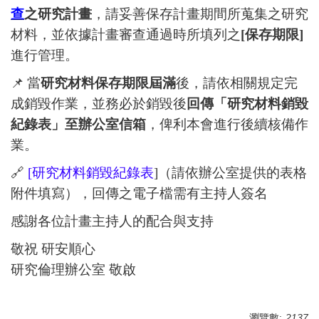
查
之研究計畫
，請妥善保存計畫期間所蒐集之研究
材料，並依據計畫審查通過時所填列之
[
保存期限]
進行管理。
📌
當
研究材料保存期限屆滿
後，請依相關規定完
成銷毀作業，並務必於銷毀後
回傳「研究材料銷毀
紀錄表」至辦公室信箱
，俾利本會進行後續核備作
業。
🔗
[
研究材料銷毀紀錄表
]
（請依辦公室提供的表格
附件填寫），回傳之電子檔需有主持人簽名
感謝各位計畫主持人的配合與支持
敬祝 研安順心
研究倫理辦公室 敬啟
瀏覽數:
2137