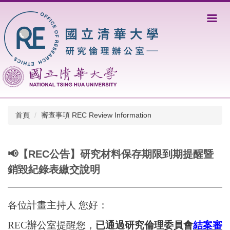
跳
到
主
要
內
容
區
首頁
審查事項 REC Review Information
📢【REC公告】研究材料保存期限到期提醒暨
銷毀紀錄表繳交說明
各位計畫主持人 您好：
REC
辦公室提醒您，
已通過研究倫理委員會
結案審