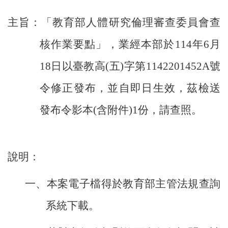
主旨：「教育部人體研究倫理審查委員會查
核作業要點」
，業經本部於
114
年
6
月
18
日以臺教高
(
五
)
字第
1142201452A
號
令修正發布，並自即日生效，茲檢送
發布令影本
(
含附件
)1
份，請查照。
說明：
一、本案電子檔得於教育部主管法規查詢
系統下載
。