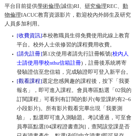
平台目前提供
學術倫理
(誠信)RI、
研究倫理
REC、
動
物倫理
IACUC教育資源影片，歡迎校內外師生及研究
人員多加利用。
[收費資訊]
本校教職員生得免費使用此線上教育
平台。校外人士依修習的課程費用收費。
[請先註冊]
第1次使用者請先行註冊帳號(
校內人
士請使用學校nthu信箱註冊
)，註冊後系統將寄
發驗證信至您信箱，完成驗證即可登入新平台。
[觀看課程]
選定您感興趣的課程後，按下「我要
報名」，即可進入課程。會員專區點選「02我的
訂閱課程」可看到有訂閱的影片(每堂課約有2~6
小段影片)。所有影片觀看完畢出現「我要測
驗」，點選即可進入測驗題。考試通過，可至會
員專區點選[04課程證書查詢]，查閱該堂課是否
已有證書產生。點選[列印中文證書]即可另存