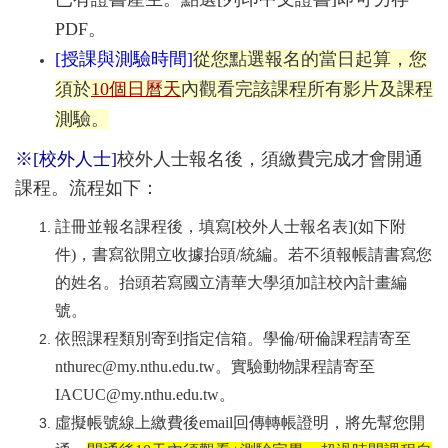
PDF。
[授課與測驗時間]
從您點選報名的當日起算，您
須於
10個日曆天
內觀看完該課程所有影片及課程
測驗。
※[校外人士]
校外人士報名後，須繳費完成才會開通
課程。流程如下：
註冊並報名課程後，填寫[校外人士報名表](如下附
件)，書寫欲開立收據抬頭/統編。若不須報帳請書寫您
的姓名。抬頭若寫國立清華大學須加註校內計畫編
號。
依照課程類別寄到指定信箱。學倫/研倫課程請寄至
nthurec@my.nthu.edu.tw。實驗動物課程請寄至
IACUC@my.nthu.edu.tw。
虛擬帳號線上繳費後email回傳轉帳證明，將先幫您開