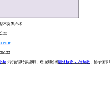
恕不提供紙杯
公室
/p9OxDr
#35133
小時
學術倫理時數證明，通過測驗者
額外核發1小時時數
，補考僅限