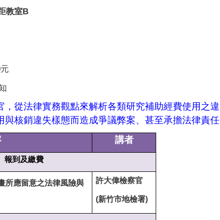
距教室B
0元
知
官，從法律實務觀點來解析各類研究補助經費使用之違
用與核銷違失樣態而造成爭議弊案、甚至承擔法律責任
容
講者
報到及繳費
許大偉檢察官
畫所應留意之法律風險與
(
新竹市地檢署)