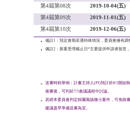
第
4
屆第
08
次
2019-10-04(
五
)
第
4
屆第
09
次
2019-11-01(
五
)
第
4
屆第
10
次
2019-12-06(
五
)
備註
1
：預定會期若遇特殊情況，委員會擁有調
備註
2
：新案受理截止日
*
主要提供申請者留意
送審時程舉例：
計畫主持人
(PI)
預計於
8/1
開始
複審後，可列於
7/5
會議議程中討論。
若經本委員會判定歸屬風險微小案件，可免除
建議盡早準備送審為宜。