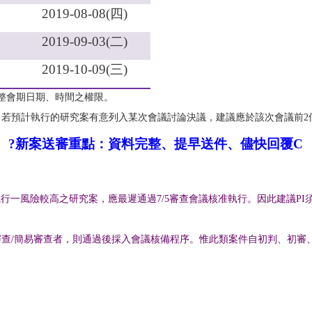
2019-08-08(
四
)
2019-09-03(
二
)
2019-10-09(
三
)
整會期日期、時間之權限。
，若預計執行的研究案有意列入某次會議討論決議，建議應於該次會議前
2
?
新案送審重點：資料完整、提早送件、儘快回覆
C
執行一風險較高之研究案，應最遲通過
7/5
審查會議核准執行。因此建議
PI
審查
/
簡易審查者，則通過後採入會議核備程序。惟此類案件自初判、初審