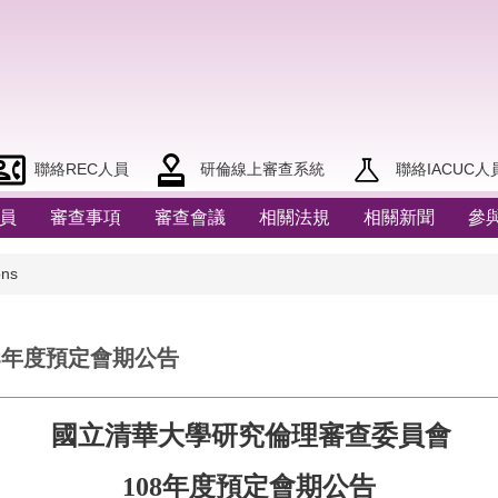
聯絡REC人員
研倫線上審查系統
聯絡IACUC人
員
審查事項
審查會議
相關法規
相關新聞
參
ns
8年度預定會期公告
國立清華大學研究倫理審
查
委員會
108
年度預定會
期
公告