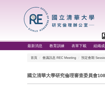
跳
到
主
要
內
容
區
最新消息
教育訓練
表單下載
組織成
首頁
會議訊息 REC Meeting
預定會期 Sessio
國立清華大學研究倫理審查委員會10