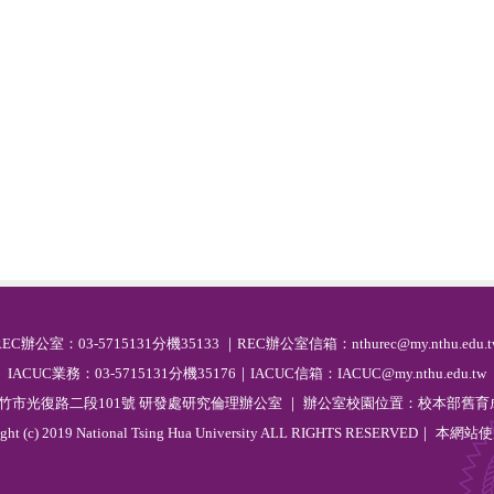
R
EC
辦公室：03-5715131分機35133 ｜REC辦公室信箱：nthurec@my.nthu.edu.t
IACUC業務：03-5715131分機35176｜IACUC信箱：IACUC@my.nthu.edu.tw
 新竹市光復路二段101號 研發處研究倫理辦公室 ｜ 辦公室校園位置：校本部舊育成
ight (c) 2019 National Tsing Hua University ALL RIGHTS RESERVED｜ 本網站
使