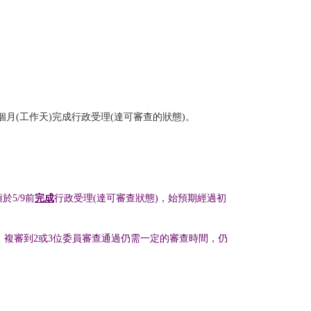
個月
(
工作天
)
完成行政受理
(
達可審查的狀態
)
。
須於
5/9
前
完成
行政受理
(
達可審查狀態
)
，始預期經過初
、複審到
2
或
3
位委員審查通過仍需一定的審查時間，仍