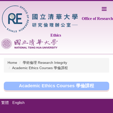
Jump
to
the
Office of Research
main
content
block
Ethics
Home
學術倫理 Research Integrity
Academic Ethics Courses 學倫課程
Academic Ethics Courses 學倫課程
繁體
English