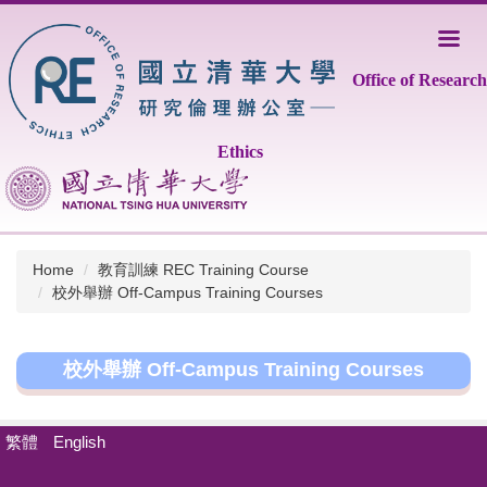
Jump
to
the
Office of Research
main
content
block
Ethics
Home
教育訓練 REC Training Course
校外舉辦 Off-Campus Training Courses
校外舉辦 Off-Campus Training Courses
繁體
English