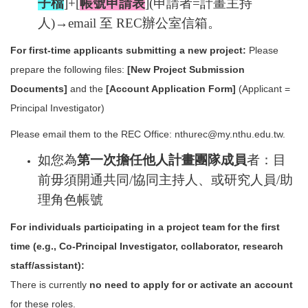
子檔
]+[
帳號申請表
](申請者=計畫主持
人)→email 至 REC辦公室信箱。
For first-time applicants submitting a new project:
Please
prepare the following files:
[New Project Submission
Documents]
and the
[Account Application Form]
(Applicant =
Principal Investigator)
Please email them to the REC Office: nthurec@my.nthu.edu.tw.
如您為
第一次
擔任他人計畫團隊成員
者：目
前毋須開通共同/協同主持人、或研究人員/助
理角色帳號
For individuals participating in a project team for the first
time (e.g., Co-Principal Investigator, collaborator, research
staff/assistant):
There is currently
no need to apply for or activate an account
for these roles.