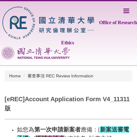
Jump
to
the
Office of Research
main
content
block
Ethics
Home
審查事項 REC Review Information
[eREC]Account Application Form V4_11311
版
如您為
第一次申請新案者
應備：[
新案送審電