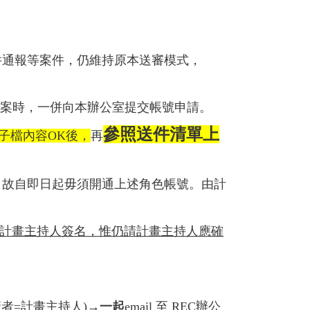
件通報等案件，仍維持原本送審模式，
案時，一併向本辦公室提交帳號申請。
參照送件清單上
子檔內容
OK
後，
再
，故自即日起毋須開通上述角色帳號。
由計
計畫主持人簽名，惟仍請計畫主持人應確
請者=
計畫主持人)→
一起
email 至 REC
辦公