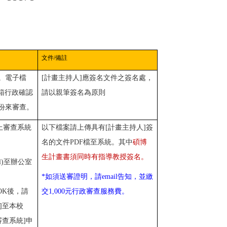
文件
/
備註
。
電子檔
[計畫主持人]應簽名文件之簽名處，
箱
行政確認
請以親筆簽名為原則
份來審查。
上審查系統
以下檔案請上傳具有[計畫主持人]簽
名的文件PDF檔至系統。其中
碩博
生計畫書須同時有指導教授簽名。
il)至辦公室
*
如須送審證明，請
email
告知，並繳
OK後，請
交
1,000
元行政審查服務費。
]至本校
審查系統]申