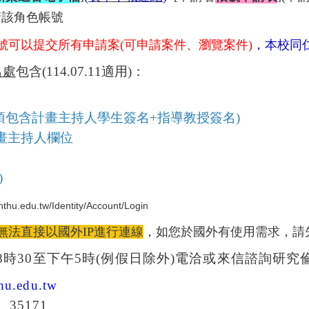
請該角色帳號
號可以提交所有申請案(可申請案件、瀏覽案件)
，本校同
名處
包含(114.07.11適用)：
須包含計畫主持人學生簽名
+
指導教授簽名
)
畫主持人欄位
)
.nthu.edu.tw/Identity/Account/Login
無法直接以國外IP進行連線
，如您於國外有使用需求，請
8
時
30
至下午
5
時
(
例假日除外
)
電洽或來信諮詢研究
hu.edu.tw
、
35171