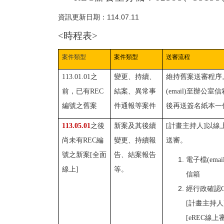
資訊更新日期：114.07.11
<
時程表>
案件類型
案件類型
送審流程
113.01.01之
變更、持續、
維持舊案送審程序
前，已有REC
結案、異常事
(email)至辦公室信
編號之舊案
件通報等案件
後再送簽名紙本一
113.05.01
之後
新案及其後續
[計畫主持人]以線
尚未有REC編
變更、持續報
送審。
號之新案[全面
告、結案報告
電子檔(ema
線上]
等。
信箱
經行政確認
[計畫主持人
[eREC線上