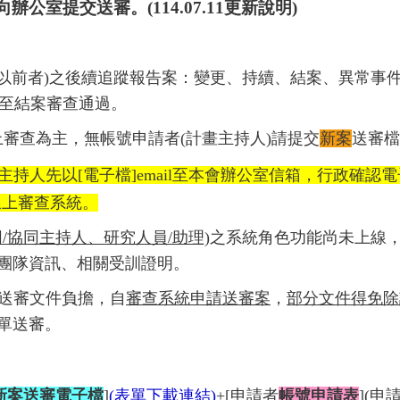
公室提交送審。(114.07.11更新說明)
)以前者
)之後續追蹤報告案
：變更、持續、結案、異常事
至結案審查通過。
上審查為主，無帳號申請者(計畫主持人)請提交
新案
送審檔
主持人先以
[
電子檔
]email
至本會辦公室信箱，行政確認電
線上審查系統。
/協同主持人、研究人員/助理)
之系統角色功能尚未上線
團隊資訊、相關受訓證明。
準備送審文件負擔，自
審查系統申請送審案
，
部分文件得免除
單送審。
新案送審電子檔
]
(
表單下載連結
)
+[申請者
帳號申請表
]
(申