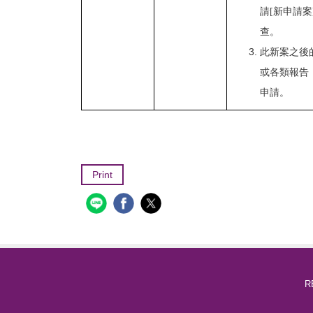
請[新申請案
查。
此新案之後
或各類報告
申請。
Print
R