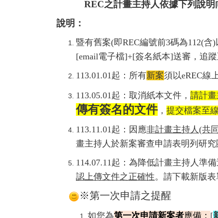
REC
之計畫主持人依據下列說明向辦
說明：
暨有舊案
(即
REC編號前3碼為112(含
[email
電子檔
]+[
簽名紙本
]
送審，追蹤
113.01.01
起：所有
新案
須以
eREC
線
113.05.01起：取消紙本文件，
請計畫
傳有簽名的文件
，
提交檔案至
113.11.01起：因應
非計畫主持人(共同
畫主持人於新案審查申請表明列研究
114.07.11起：為降低計畫主持人
認上傳文件之正確性
。請下載新版表
※第一次申請之提醒
如您為
第一次申請新案者
應備：
[