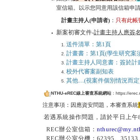
室信箱。
以示您同意用該信箱申
計畫主持人(申請者)
：
只有此帳
新案初審文件-
計畫主持人應簽
送件清單：
第
1
頁
計畫書：第
1
頁
(學生研究案
計畫主持人同意書：簽於計
校外代審案副知表
其他…
(
視案件個別情況而定
NTHU-eREC線上審查系統網站
：
https://erec
注意事項：因應資安問題，本審查系統
若遇系統操作問題，請於平日上午
REC
辦公室信箱：
nthurec@my.nt
REC
辦公室分機：
62395
、
35133