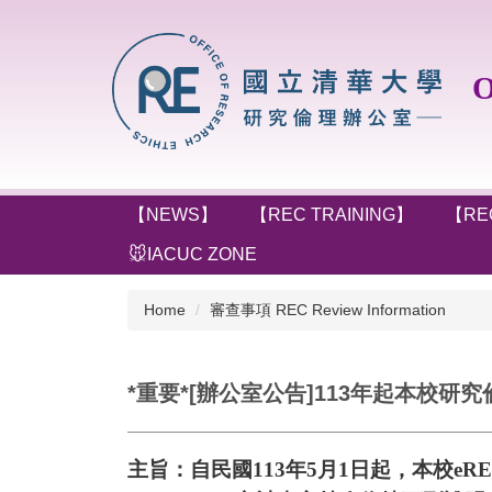
Jump
to
the
Off
main
content
block
【NEWS】
【REC TRAINING】
【RE
🐭IACUC ZONE
Home
審查事項 REC Review Information
*重要*[辦公室公告]113年起本校研究倫
主旨：自民國
113
年
5
月
1
日起，本校
eR