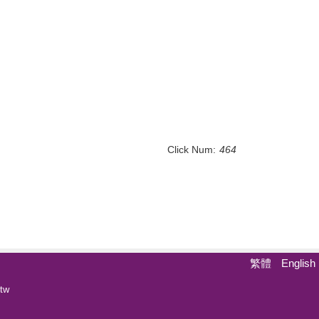
Click Num:
464
繁體
English
tw