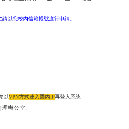
仁請以
您校內信箱帳號進行申請。
先以
VPN方式連入國內IP
再登入系統
倫理辦公室。