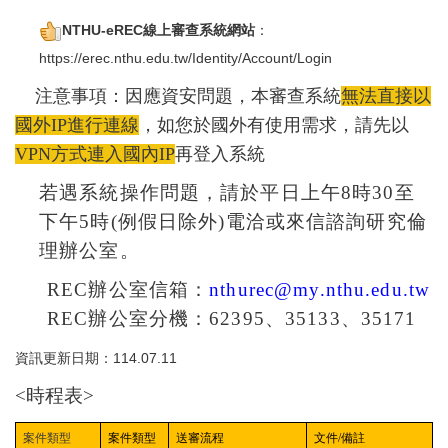
NTHU-eREC線上審查系統網站
：
https://erec.nthu.edu.tw/Identity/Account/Login
注意事項：因應資安問題，本審查系統
無法直接以
國外IP進行連線
，如您於國外有使用需求，請先以
VPN方式連入國內IP
再登入系統
若遇系統操作問題，請於平日上午
8
時
30
至
下午
5
時
(
例假日除外
)
電洽或來信諮詢研究倫
理辦公室。
REC
辦公室信箱：
nthurec@my.nthu.edu.tw
REC
辦公室分機：
62395
、
35133
、
35171
資訊更新日期：114.07.11
<
時程表>
案件類型
案件類型
送審流程
文件
/
備註