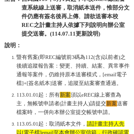
查系統線上送審，取消紙本送件，惟部分文
件仍應有簽名後再上傳
。
請欲送審本校
REC
之計畫主持人依據下列說明向辦公室
提交送審。(114.07.11更新說明)
說明：
暨有舊案
(即
REC編號前3碼為112(含)以前者
)之
後續追蹤報告案
：變更、持續、結案、異常事件
通報等案件，仍維持原本送審模式，
[email
電子
檔
]+[
簽名紙本
]
送審，追蹤至結案審查通過。
113.01.01
起：所有
新案
須以
eREC
線上審查為
主，無帳號申請者(計畫主持人)請提交
新案
送審
檔案時，一併向本辦公室提交帳號申請。
113.05.01起：取消紙本文件，
請計畫主持人先
以
[
電子檔
]email
至本會辦公室信箱，行政確認電