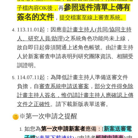
參照送件清單上傳有
子檔內容
OK
後，
再
簽名的文件
，
提交檔案至線上審查系統。
113.11.01起：因應
非計畫主持人(共同/協同主持
人、研究人員/助理)
之系統角色功能尚未上線，
故自即日起毋須開通上述角色帳號。
由計畫主持
人於新案審查申請表明列研究團隊資訊、相關受
訓證明。
114.07.11起：為降低計畫主持人準備送審文件
負擔，自
審查系統申請送審案
，
部分文件得免除
計畫主持人簽名，惟仍請計畫主持人應確認上傳
文件之正確性
。請下載新版表單送審。
※第一次申請之提醒
如您為
第一次申請新案者
應備：
[
新案送審電