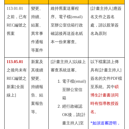
113.01.01
變更、
維持舊案送審程
[計畫主持人]應簽
之前，已有
持續、
序。
電子檔(email)
名文件之簽名
REC編號之
結案、
至辦公室信箱
行政
處，請以親筆簽
舊案
異常事
確認後再送簽名紙
名為原則
件通報
本一份來審查。
等案件
113.05.01
新案及
[計畫主持人]以線上
以下檔案請上傳
之後尚未有
其後續
審查系統送審。
具有[計畫主持人]
REC編號之
變更、
簽名的文件PDF檔
電子檔(email)
新案[全面
持續報
至系統。其中
碩
至辦公室信
線上]
告、結
博生計畫書須同
箱
案報告
時有指導教授簽
經行政確認
等。
名。
OK後，請[計
畫主持人]至
*
如須送審證明，