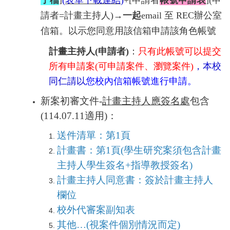
子檔
]
(
表單下載連結
)
+[申請者
帳號申請表
]
(申
請者=
計畫主持人)→
一起
email 至 REC
辦公室
信箱。
以示您同意用該信箱申請該角色帳號
計畫主持人(申請者)
：
只有此帳號可以提交
所有申請案(可申請案件、瀏覽案件)
，本校
同仁請以
您校內信箱帳號進行申請。
新案初審文件-
計畫主持人應簽名處
包含
(114.07.11適用)：
送件清單：
第
1
頁
計畫書：第
1
頁
(學生研究案
須包含計畫
主持人學生簽名
+
指導教授簽名
)
計畫主持人同意書：簽於計畫主持人
欄位
校外代審案副知表
其他…
(
視案件個別情況而定
)