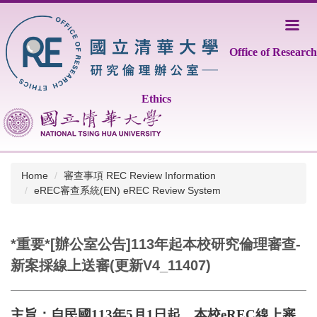
Jump
to
the
Office of Research
main
content
block
Ethics
Home
審查事項 REC Review Information
eREC審查系統(EN) eREC Review System
*重要*[辦公室公告]113年起本校研究倫理審查-
新案採線上送審(更新V4_11407)
主旨：自民國
113
年
5
月
1
日起，本校
eREC
線上審