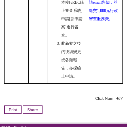
本校[eREC線
請
email
告知，並
上審查系統]
繳交
1,000
元行政
申請[新申請
審查服務費。
案]進行審
查。
此新案之後
的後續變更
或各類報
告，亦採線
上申請。
Click Num:
467
Print
Share