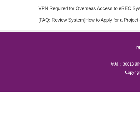
VPN Required for Overseas Access to eREC Sy
[FAQ: Review System]How to Apply for a Project a
R
地址：30013
Copyrig