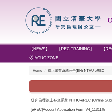
Jump
to
the
Off
main
content
block
【NEWS】
【REC TRAINING】
【RE
🐭IACUC ZONE
Home
線上審查系統公告(EN) NTHU eREC
研究倫理線上審查系統 NTHU-eREC (Online Submis
[eREC]Account Application Form V4_11311版