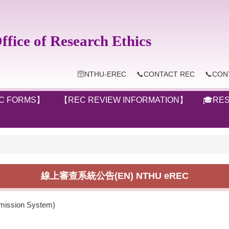
ice of Research Ethics
🛜NTHU-EREC
📞CONTACT REC
📞CON
C FORMS】
【REC REVIEW INFORMATION】
🎓RES
線上審查系統公告(EN) NTHU eREC
sion System)