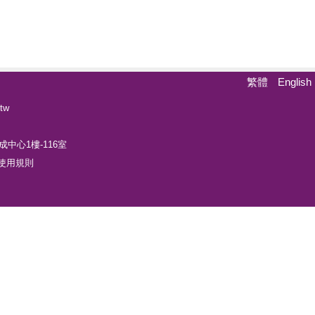
繁體
English
tw
中心1樓-116室
使用規則