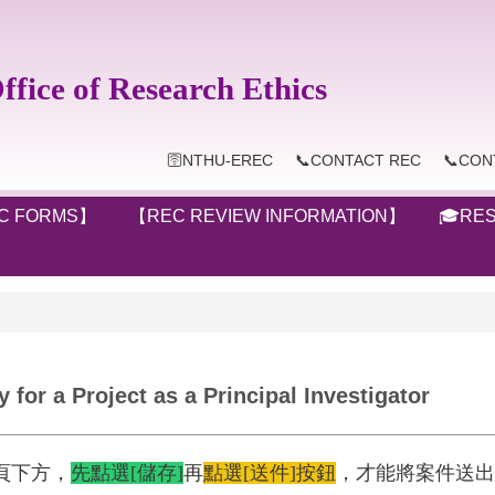
ice of Research Ethics
🛜NTHU-EREC
📞CONTACT REC
📞CON
C FORMS】
【REC REVIEW INFORMATION】
🎓RES
or a Project as a Principal Investigator
頁下方，
先點選[儲存]
再
點選[送件]按鈕
，才能將案件送出