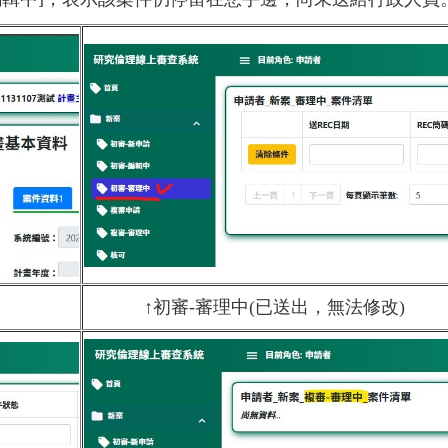
↑初審-審理中(已送出，無法修改)