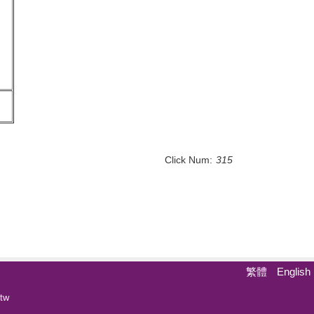
Click Num:
315
繁體
English
tw