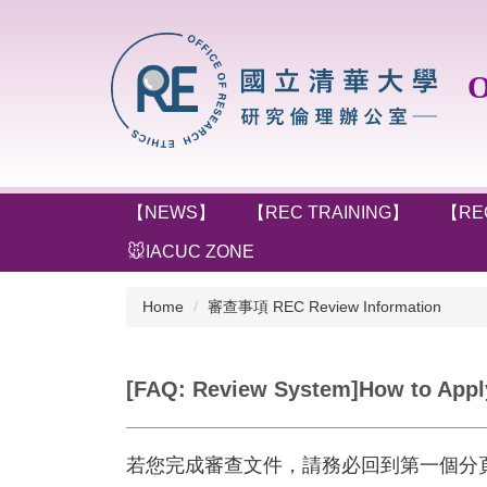
Jump
to
the
Off
main
content
block
【NEWS】
【REC TRAINING】
【RE
🐭IACUC ZONE
Home
審查事項 REC Review Information
[FAQ: Review System]How to Apply f
若您完成審查文件，請務必回到第一個分