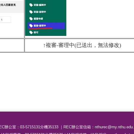
↑複審-審理中(已送出，無法修改)
EC辦公室：03-5715131分機35133 ｜REC辦公室信箱：nthurec@my.nthu.edu.