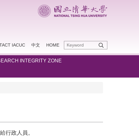
TACT IACUC
中文
HOME
EARCH INTEGRITY ZONE
給行政人員。