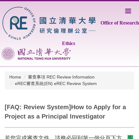
Jump
to
the
Office of Research
main
content
block
Ethics
Home
審查事項 REC Review Information
eREC審查系統(EN) eREC Review System
[FAQ: Review System]How to Apply for a
Project as a Principal Investigator
若您完成審查文件，請務必回到第一個分頁下方，
先