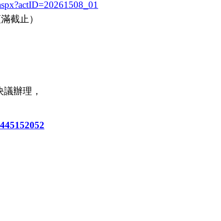
st.aspx?actID=20261508_01
或額滿截止）
決議辦理，
18445152052