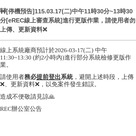
🚧[停機預告]115.03.17(二)中午11時30分~13時30
分[eREC線上審查系統]進行更版作業，請使用者勿
上傳、更新資料❌
線上系統廠商預計於2026-03-17(二) 中午
11:30~13:30 (約2小時內)進行部分系統檢修更版作
業。
請使用者
務必
提前登出
系統
，避開上述時段，上傳
❌
、更新資料
❌
，以免案件發生錯誤。
造成不便敬請見諒
🙏
REC辦公室公告