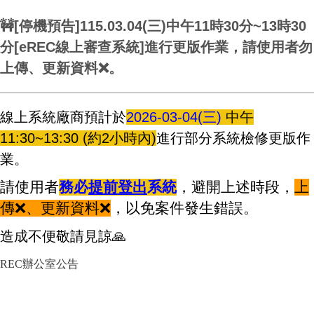
🚧[停機預告]115.03.04(三)中午11時30分~13時30
分[eREC線上審查系統]進行更版作業，請使用者勿
上傳、更新資料❌。
線上系統廠商預計於
2026-03-04(三)
中
午
11:30~13:30 (約2小時內)
進行部分系統檢修更版作
業。
請使用者
務必
提
前登出
系統
，避開上述時段，
上
傳
❌
、更新資料
❌
，以免案件發生錯誤。
造成不便敬請見諒
🙏
REC辦公室公告