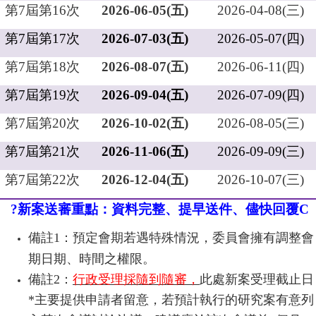
第
7
屆第
16
次
2026-06-05(
五
)
2026-04-08(
三
)
第
7
屆第
17
次
2026-07-03(
五
)
2026-05-07(
四
)
第
7
屆第
18
次
2026-08-07(
五
)
2026-06-11(
四
)
第
7
屆第
19
次
2026-09-04(
五
)
2026-07-09(
四
)
第
7
屆第
20
次
2026-10-02(
五
)
2026-08-05(
三
)
第
7
屆第
21
次
2026-11-06(
五
)
2026-09-09(
三
)
第
7
屆第
22
次
2026-12-04(
五
)
2026-10-07(
三
)
?
新案送審重點：資料完整、提早送件、儘快回覆
C
備註
1
：預定會期若遇特殊情況，委員會擁有調整會
期日期、時間之權限。
備註
2
：
行政受理採隨到隨審，
此處
新案受理截止日
*
主要提供申請者留意，若預計執行的研究案有意列