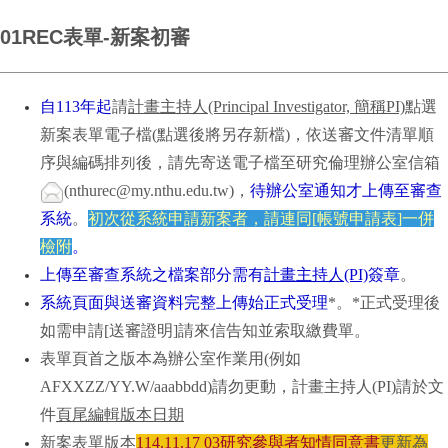
01REC表單-新案初審
自113年起
請
計畫主持人(Principal Investigator, 簡稱PI)
點選
新案表單電子檔(點選後將另存新檔)，依送審文件清單順
序與編碼排列後，請先寄送電子檔至研究倫理辦公室信箱
(nthurec@my.nthu.edu.tw)，
待辦公室通知才上傳至審查
系統
。
初次
從系統申請新案者，請連同[帳號申請表]一併
檢附
。
上傳至審查系統之檔案部分需有
計畫主持人(PI)
簽章
。
系統頁面與送審資料完整上傳始正式受理
*。*正式受理後
如需申請[送審證明]請來信告知並索取繳費單。
表單頁首之版本為辦公室作業用(例如
AFXXZZ/YY.W/aaabbdd)請勿更動，計畫主持人(PI)請於文
件
頁尾編輯版本日期
新案表單版本
114.11.17 03研究參與者知情同意書
更新為