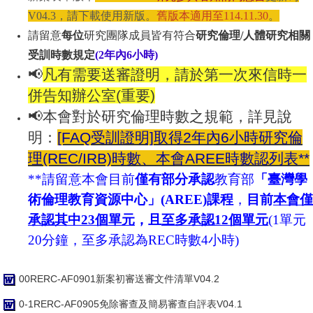
V04.3，請下載使用新版。
舊版本適用至114.11.30
。
請留意
每位
研究團隊成員皆有符合
研究倫理/人體研究相關
受訓時數規定
(2年內6小時)
📢
凡有需要送審證明，請於第一次來信時一
併告知辦公室(重要)
📢本會對於研究倫理時數之規範，詳見說
明：
[FAQ受訓證明]取得2年內6小時研究倫
理(REC/IRB)時數、本會AREE時數認列表**
**請留意本會目前
僅有部分承認
教育部
「
臺灣學
術倫理教育資源中心
」
(AREE)課程
，
目前
本會僅
承認其中23個單元
，且
至多承認12個單元
(1單元
20分鐘，至多承認為REC時數4小時)
00RERC-AF0901新案初審送審文件清單V04.2
0-1RERC-AF0905免除審查及簡易審查自評表V04.1