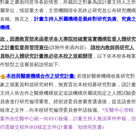
對象之書面同意等各款情形，所裁罰之對象為該計畫主持人之所
屬單位，情節重大者，主管機關得令其終止研究並公布研究機構
名稱。換言之，
計畫主持人所屬機構是最終對研究負責、究責之
機構
。
故，因應教育部來函要求各大專院校確實落實機構監督人體研究
之計畫監督與管理責任
(
詳附件來函內容)，
請校內教師與研究人
員執行人體研究計畫務必依本校之規範辦理
，以下依本校各種案
件類型之送審規範說明如下:
本校與醫療機構合作之研究計畫:
若僅於醫療機構收集研究對
象之個案資料或研究材料，無實質在本校招募研究對象，請計畫
主持人依合作之醫療機構規定送該機構所屬或指定之人體試驗委
員會進行研究倫理審查。經前述委員會審查通過後，提送該會所
核准之文件，向本校研究倫理委員會申請核備。
*生醫中心管轄
案件由生醫中心統一向REC核備，計畫主持人無須單件申報，但
仍需繳交校外IRB核定文件(計畫書、知情同意書)