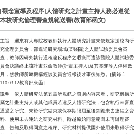
[觀念宣導及程序]人體研究之計畫主持人務必遵從
本校研究倫理審查規範送審(教育部函文)
主旨：邇來有大專院校教師執行人體研究計畫未依規定送校內研
究倫理委員會，卻逕送研究場域(某醫院)之人體試驗委員會審
查，教師因研究執行過程違反程序之瑕疵而遭該醫院人體試驗委
員會決議終止該計畫並命教師(計畫主持人)及其團隊等人停權數
月，然教師所屬機構經該委員會通報後才事後知悉。[摘錄自
110.03.12教育部來函]
說明：依人體研究法第五章所規範之罰則內容來看，研究機構所
屬之計畫主持人或其他成員若違反人體研究法，包含執行未審查
通過之研究、未於研究結束或保存期限屆至後銷毀未去連結之資
料、使用未去連結之研究材料、踰越原始同意範圍未再辦理審
查、告知及取得同意之程序、研究材料提供國外使用未取得研究