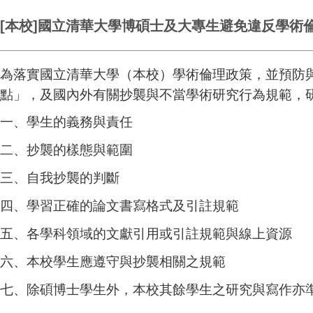
[本校]國立清華大學博碩士及大專生避免違反學術
為
落實國立清華大學（本校）學術倫理政策，並預防
點」，
及國內外有關抄襲與不當學術研究行為規範，研
一、學生的義務與責任
二、
抄襲的樣態與範圍
三、
自我抄襲的判斷
四、
學習正確的論文書寫格式及引註規範
五、
各學科領域的文獻引用或引註規範與線上資源
六、本校學生應遵守與抄襲相關之規範
七、除碩博士學生外，本校其餘學生之研究與寫作亦